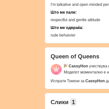
I’m talkative and open minded per
Што ме пали:
respectful and gentle attitude
Што ме одвраќа:
rude behaivier
Queen of Queens
CassyHon
учествува 
Моделот моментално е 
Испрати Токени за
CassyHon
да
Слики
1