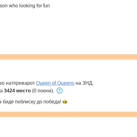
son who looking for fun
во натпреварот
Queen of Queens
на ЗНД.
на
3424 место
(0 поени).
 биде поблиску до
победа!