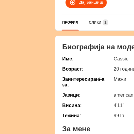
Дај Бакшиш
ПРОФИЛ
СЛИКИ
1
Биографија на мод
Име:
Cassie
Возраст:
20 годин
Заинтересиран/-а
Мажи
за:
Јазици:
american
Висина:
4'11"
Тежина:
99 lb
За мене