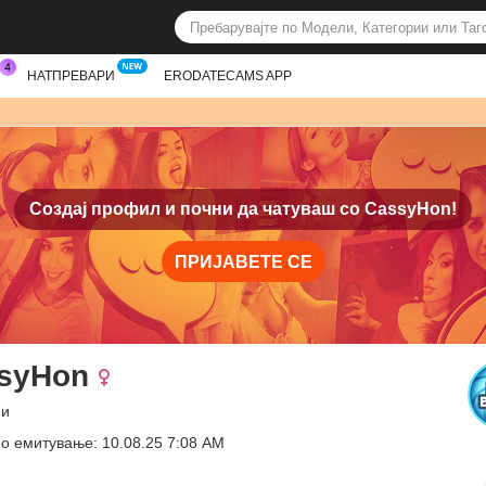
НАТПРЕВАРИ
ERODATECAMS APP
Создај профил и почни да чатуваш со
CassyHon!
ПРИЈАВЕТЕ СЕ
syHon
ни
о емитување: 10.08.25 7:08 AM