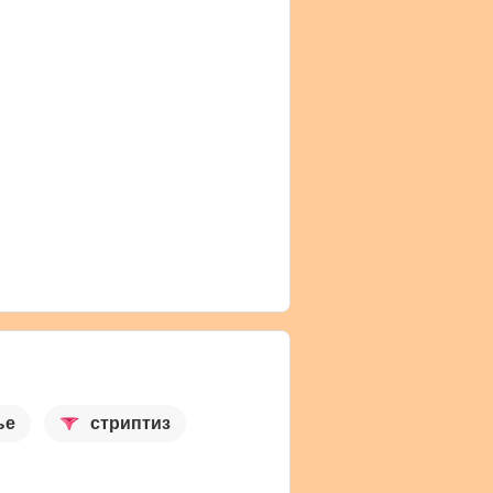
ње
стриптиз