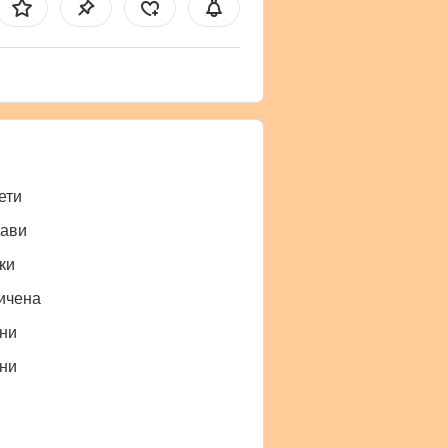
ети
ави
ки
ичена
ни
ни