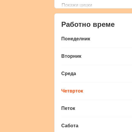
Покажи цицки
Работно време
Понеделник
Вторник
Среда
Четврток
Петок
Сабота