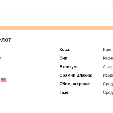
елот
Коса:
Брин
и
Очи:
Кафе
Етникум:
Азијс
Срамни Влакна:
Избр
Обем на гради:
Сред
Газе:
Сред