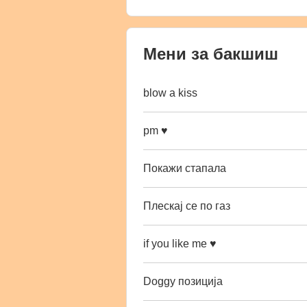
Мени за бакшиш
blow a kiss
pm ♥
Покажи стапала
Плескај се по газ
if you like me ♥
Doggy позиција