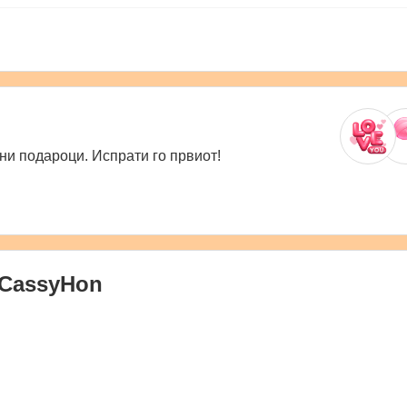
ни подароци. Испрати го првиот!
CassyHon