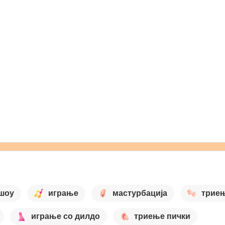
 шоу
играње
мастурбација
трие
играње со дилдо
триење пички